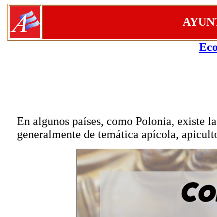
AYUN
Eco
En algunos países
,
como Polonia
,
existe la
generalmente de tem
á
tica ap
í
cola, apicul