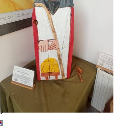
tilización
se.