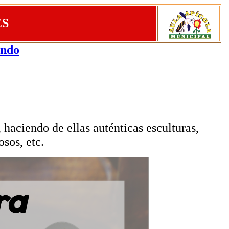
ES
undo
, haciendo de ellas aut
é
nticas esculturas,
osos, etc.