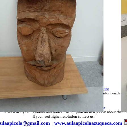
Estas fotografías son propiedad de
Agustín Arias Martínez
r usadas libremente citando autor y procedencia, agradecemos nos informen de su u
Si necesita mayores resoluciones solicítelo
These pictures are property of
Agustín Arias Martínez
n be used freely citing author and source. We are grateful to report us about their u
If you need higher resolution contact us.
ulaapicola@gmail.com
www.aulaapicolaazuqueca.com