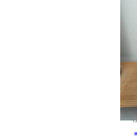
Pueden se
Ca
a